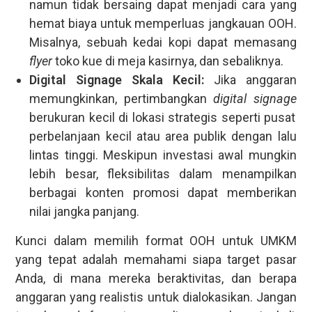
namun tidak bersaing dapat menjadi cara yang
hemat biaya untuk memperluas jangkauan OOH.
Misalnya, sebuah kedai kopi dapat memasang
flyer
toko kue di meja kasirnya, dan sebaliknya.
Digital Signage Skala Kecil:
Jika anggaran
memungkinkan, pertimbangkan
digital signage
berukuran kecil di lokasi strategis seperti pusat
perbelanjaan kecil atau area publik dengan lalu
lintas tinggi. Meskipun investasi awal mungkin
lebih besar, fleksibilitas dalam menampilkan
berbagai konten promosi dapat memberikan
nilai jangka panjang.
Kunci dalam memilih format OOH untuk UMKM
yang tepat adalah memahami siapa target pasar
Anda, di mana mereka beraktivitas, dan berapa
anggaran yang realistis untuk dialokasikan. Jangan