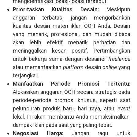
mengidentifikasi lokasi-lokasi tersebut.
Prioritaskan Kualitas Desain:
Meskipun
anggaran terbatas, jangan mengorbankan
kualitas desain materi iklan OOH Anda. Desain
yang menarik, profesional, dan mudah dibaca
akan lebih efektif menarik perhatian dan
meninggalkan kesan positif. Pertimbangkan
untuk bekerja sama dengan desainer
freelance
atau memanfaatkan
platform
desain
online
yang
terjangkau.
Manfaatkan Periode Promosi Tertentu:
Alokasikan anggaran OOH secara strategis pada
periode-periode promosi khusus, seperti saat
peluncuran produk baru, hari raya, atau
event
lokal. Ini akan membantu Anda memaksimalkan
dampak iklan pada saat yang paling tepat.
Negosiasi Harga:
Jangan ragu untuk