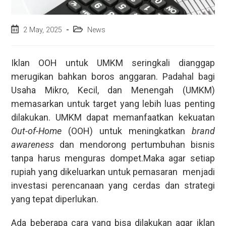
Post
Post
2 May, 2025
News
published:
category:
Iklan OOH untuk UMKM seringkali dianggap
merugikan bahkan boros anggaran. Padahal bagi
Usaha Mikro, Kecil, dan Menengah (UMKM)
memasarkan untuk target yang lebih luas penting
dilakukan. UMKM dapat memanfaatkan kekuatan
Out-of-Home
(OOH) untuk meningkatkan
brand
awareness
dan mendorong pertumbuhan bisnis
tanpa harus menguras dompet.Maka agar setiap
rupiah yang dikeluarkan untuk pemasaran menjadi
investasi perencanaan yang cerdas dan strategi
yang tepat diperlukan.
Ada beberapa cara yang bisa dilakukan agar iklan