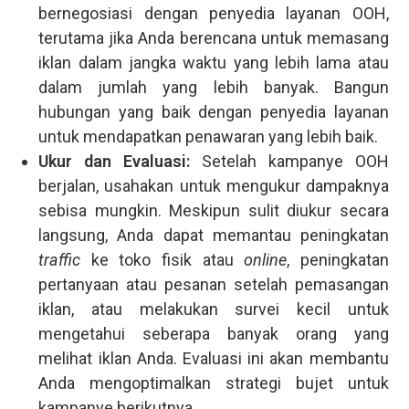
bernegosiasi dengan penyedia layanan OOH,
terutama jika Anda berencana untuk memasang
iklan dalam jangka waktu yang lebih lama atau
dalam jumlah yang lebih banyak. Bangun
hubungan yang baik dengan penyedia layanan
untuk mendapatkan penawaran yang lebih baik.
Ukur dan Evaluasi:
Setelah kampanye OOH
berjalan, usahakan untuk mengukur dampaknya
sebisa mungkin. Meskipun sulit diukur secara
langsung, Anda dapat memantau peningkatan
traffic
ke toko fisik atau
online
, peningkatan
pertanyaan atau pesanan setelah pemasangan
iklan, atau melakukan survei kecil untuk
mengetahui seberapa banyak orang yang
melihat iklan Anda. Evaluasi ini akan membantu
Anda mengoptimalkan strategi bujet untuk
kampanye berikutnya.