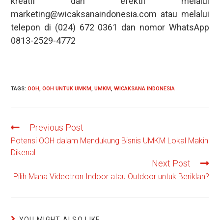
kreatif dan efektif melalui
marketing@wicaksanaindonesia.com
atau melalui
telepon di (024) 672 0361 dan nomor WhatsApp
0813-2529-4772
TAGS:
OOH
,
OOH UNTUK UMKM
,
UMKM
,
WICAKSANA INDONESIA
Previous Post
Read
more
Potensi OOH dalam Mendukung Bisnis UMKM Lokal Makin
articles
Dikenal
Next Post
Pilih Mana Videotron Indoor atau Outdoor untuk Beriklan?
YOU MIGHT ALSO LIKE