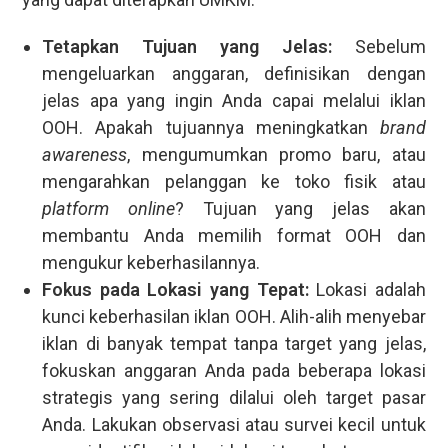
Tetapkan Tujuan yang Jelas:
Sebelum
mengeluarkan anggaran, definisikan dengan
jelas apa yang ingin Anda capai melalui iklan
OOH. Apakah tujuannya meningkatkan
brand
awareness
, mengumumkan promo baru, atau
mengarahkan pelanggan ke toko fisik atau
platform online
? Tujuan yang jelas akan
membantu Anda memilih format OOH dan
mengukur keberhasilannya.
Fokus pada Lokasi yang Tepat:
Lokasi adalah
kunci keberhasilan iklan OOH. Alih-alih menyebar
iklan di banyak tempat tanpa target yang jelas,
fokuskan anggaran Anda pada beberapa lokasi
strategis yang sering dilalui oleh target pasar
Anda. Lakukan observasi atau survei kecil untuk