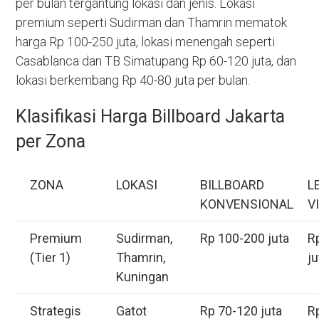
per bulan tergantung lokasi dan jenis. Lokasi
premium seperti Sudirman dan Thamrin mematok
harga Rp 100-250 juta, lokasi menengah seperti
Casablanca dan TB Simatupang Rp 60-120 juta, dan
lokasi berkembang Rp 40-80 juta per bulan.
Klasifikasi Harga Billboard Jakarta
per Zona
ZONA
LOKASI
BILLBOARD
L
KONVENSIONAL
V
Premium
Sudirman,
Rp 100-200 juta
R
(Tier 1)
Thamrin,
ju
Kuningan
Strategis
Gatot
Rp 70-120 juta
R